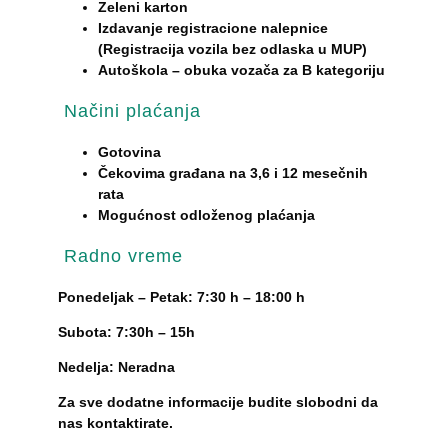
Zeleni karton
Izdavanje registracione nalepnice
(Registracija vozila bez odlaska u MUP)
Autoškola – obuka vozača za B kategoriju
Načini plaćanja
Gotovina
Čekovima građana na 3,6 i 12 mesečnih
rata
Mogućnost odloženog plaćanja
Radno vreme
Ponedeljak – Petak: 7:30 h – 18:00 h
Subota: 7:30h – 15h
Nedelja: Neradna
Za sve dodatne informacije budite slobodni da
nas kontaktirate.