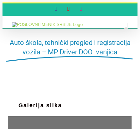
Skip
Facebook
YouTube
Instagram
to
content
Auto škola, tehnički pregled i registracija
vozila – MP Driver DOO Ivanjica
Galerija slika