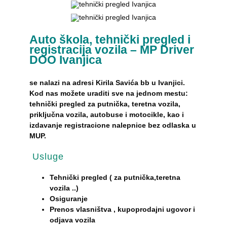
Auto škola, tehnički pregled i
registracija vozila – MP Driver
DOO Ivanjica
se nalazi na adresi Kirila Savića bb u Ivanjici.
Kod nas možete uraditi sve na jednom mestu:
tehnički pregled za putnička, teretna vozila,
priključna vozila, autobuse i motocikle, kao i
izdavanje registracione nalepnice bez odlaska u
MUP.
Usluge
Tehnički pregled ( za putnička,teretna
vozila ..)
Osiguranje
Prenos vlasništva , kupoprodajni ugovor i
odjava vozila