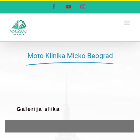
Skip
Facebook
YouTube
Instagram
to
content
Moto Klinika Micko Beograd
Galerija slika