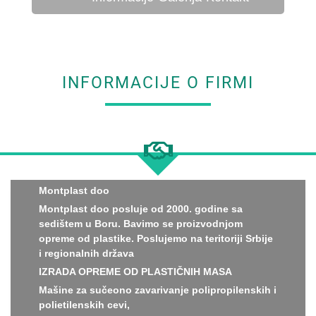
INFORMACIJE O FIRMI
Montplast doo
Montplast doo posluje od 2000. godine sa
sedištem u Boru. Bavimo se proizvodnjom
opreme od plastike. Poslujemo na teritoriji Srbije
i regionalnih država
IZRADA OPREME OD PLASTIČNIH MASA
Mašine za sučeono zavarivanje polipropilenskih i
polietilenskih cevi,