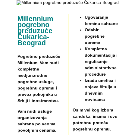
Millennium
Ugovaranje
pogrebno
termina sahrane
preduzuće
Odabir
Čukarica-
pogrebne
Beograd
opreme
Kompletna
dokumentacija i
Pogrebno preduzeće
regulisanje
Millenium, Vam nudi
administrativne
kompletne
procedure
medjunarodne
Izrada umrlica i
pogrebne usluge,
objava čitulja u
pogrebnu opremu i
dnevnim
prevoz pokojnika u
novinama
Srbiji i inostranstvu.
Osim velikog izbora
Vam nudi usluge
sanduka, imamo i svu
organizovanja
potrebnu prateću
sahrana po veoma
pogrebnu opremu.
povoljnim cenama.