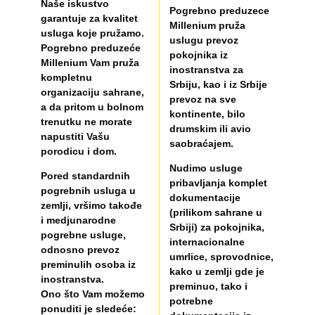
Naše iskustvo
Pogrebno preduzece
garantuje za kvalitet
Millenium pruža
usluga koje pružamo.
uslugu prevoz
Pogrebno preduzeće
pokojnika iz
Millenium Vam pruža
inostranstva za
kompletnu
Srbiju, kao i iz Srbije
organizaciju sahrane,
prevoz na sve
a da pritom u bolnom
kontinente, bilo
trenutku ne morate
drumskim ili avio
napustiti Vašu
saobraćajem.
porodicu i dom.
Nudimo usluge
Pored standardnih
pribavljanja komplet
pogrebnih usluga u
dokumentacije
zemlji, vršimo takođe
(prilikom sahrane u
i medjunarodne
Srbiji) za pokojnika,
pogrebne usluge,
internacionalne
odnosno prevoz
umrlice, sprovodnice,
preminulih osoba iz
kako u zemlji gde je
inostranstva.
preminuo, tako i
Ono što Vam možemo
potrebne
ponuditi je sledeće: