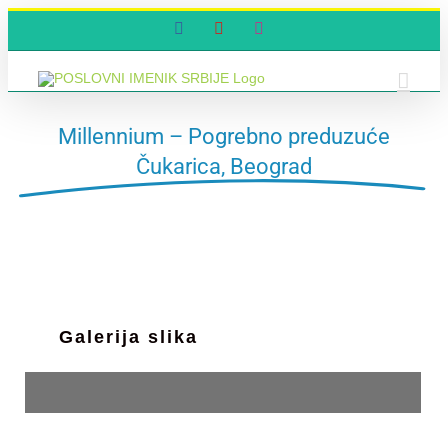
Skip
Facebook
YouTube
Instagram
to
content
Millennium – Pogrebno preduzuće
Čukarica, Beograd
Galerija slika