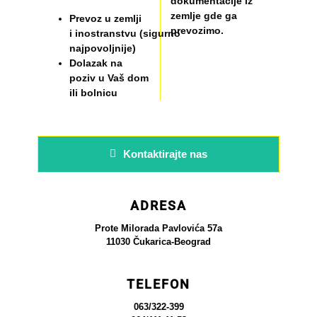
dokumentacije iz
zemlje gde ga
Prevoz u zemlji
prevozimo.
i inostranstvu (sigurno
najpovoljnije)
Dolazak na
poziv u Vaš dom
ili bolnicu
Kontaktirajte nas
ADRESA
Prote Milorada Pavlovića 57a
11030 Čukarica-Beograd
TELEFON
063/322-399