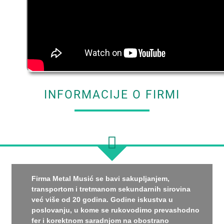
INFORMACIJE O FIRMI
Firma Metal Musić se bavi sakupljanjem,
transportom i tretmanom sekundarnih sirovina
već više od 20 godina. Godine iskustva u
poslovanju, u kome se rukovodimo prevashodno
fer i korektnom saradnjom na obostrano