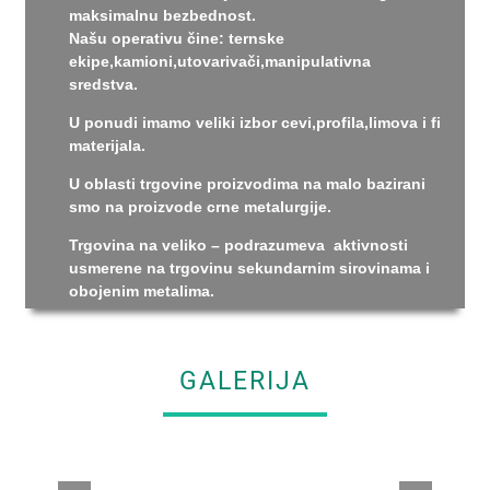
maksimalnu bezbednost.
Našu operativu čine: ternske
ekipe,kamioni,utovarivači,manipulativna
sredstva.
U ponudi imamo veliki izbor cevi,profila,limova i fi
materijala.
U oblasti trgovine proizvodima na malo bazirani
smo na proizvode crne metalurgije.
Trgovina na veliko – podrazumeva aktivnosti
usmerene na trgovinu sekundarnim sirovinama i
obojenim metalima.
GALERIJA