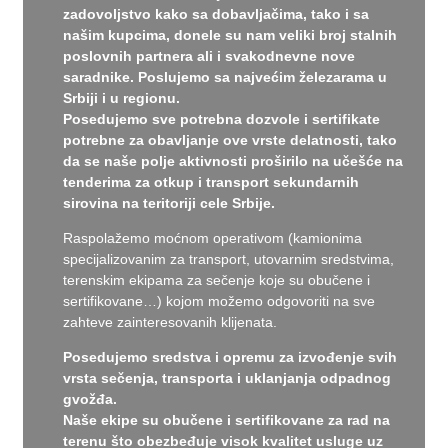
zadovoljstvo kako sa dobavljačima, tako i sa
našim kupcima, donele su nam veliki broj stalnih
poslovnih partnera ali i svakodnevne nove
saradnike. Poslujemo sa najvećim železarama u
Srbiji i u regionu.
Posedujemo sve potrebna dozvole i sertifikate
potrebne za obavljanje ove vrste delatnosti, tako
da se naše polje aktivnosti proširilo na učešće na
tenderima za otkup i transport sekundarnih
sirovina
na teritoriji cele Srbije
.
Raspolažemo moćnom operativom (kamionima
specijalizovanim za transport, utovarnim sredstvima,
terenskim ekipama za sečenje koje su obučene i
sertifikovane…) kojom možemo odgovoriti na sve
zahteve zainteresovanih klijenata.
Posedujemo sredstva i opremu za izvođenje svih
vrsta sečenja, transporta i uklanjanja odpadnog
gvožđa.
Naše ekipe su obučene i sertifikovane za rad na
terenu što obezbeđuje visok kvalitet usluge uz