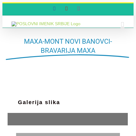
Skip
Facebook
YouTube
Instagram
to
content
MAXA-MONT NOVI BANOVCI-
BRAVARIJA MAXA
Galerija slika