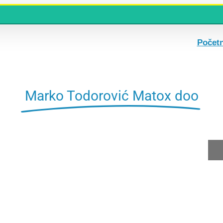
Počet
Marko Todorović Matox doo