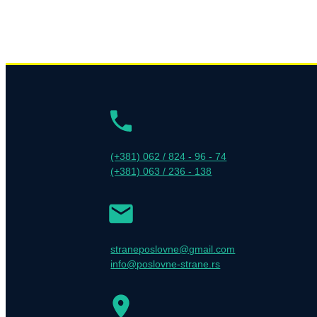
(+381) 062 / 824 - 96 - 74
(+381) 063 / 236 - 138
straneposlovne@gmail.com
info@poslovne-strane.rs