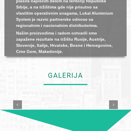
plasira najvećim delom na teritoriji Republike
Srbije, a na tržištima gde nije prisutno sa
vlastitim operativnim snagama, Lukal Aluminium
System je razvio partnerske odnose sa
regionalnim i nacionalnim distributerima.
Našim proizvodima i radom ostvarili smo
zapažene rezultate na tržištu Rusije, Austrije,
Slovenije, Italije, Hrvatske, Bosne i Hercegovine,
Crne Gore, Makedonije.
GALERIJA