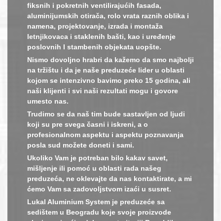
fiksnih i pokretnih ventilirajućih fasada,
aluminijumskih otirača, rolo vrata raznih oblika i
namena, projektovanje, izrada i montaža
letnjikovaca i staklenih bašti, kao i uređenje
poslovnih I stambenih objekata uopšte.
Nismo dovoljno hrabri da kažemo da smo najbolji
na tržištu i da je naše preduzeće lider u oblasti
kojom se intenzivno bavimo preko 15 godina, ali
naši klijenti i svi naši rezultati mogu i govore
umesto nas.
Trudimo se da naš tim bude sastavljen od ljudi
koji su pre svega časni i iskreni, a o
profesionalnom aspektu i aspektu poznavanja
posla sud možete doneti i sami.
Ukoliko Vam je potreban bilo kakav savet,
mišljenje ili pomoć u oblasti rada našeg
preduzeća, ne oklevajte da nas kontaktirate, a mi
ćemo Vam sa zadovoljstvom izaći u susret.
Lukal Aluminium System je preduzeće sa
sedištem u Beogradu koje svoje proizvode