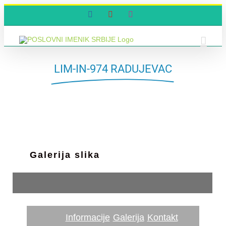
Skip
Facebook
YouTube
Instagram
to
content
LIM-IN-974 RADUJEVAC
Galerija slika
Informacije
Galerija
Kontakt