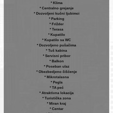
* Klima
* Centralno grejanje
* Dozvoljeni kučni ljubimci
* Parking
* Frižder
* Terasa
* Kupatilo
* Kupatilo sa WC
* Dozvoljeno pušačima
* Tuš kabina
* Servisni pribor
* Balkon
* Poseban ulaz
* Obezbedjeno čišćenje
* Mikrotalasna
* Pegla
* TA peć
* Atraktivna lokacija
* Turistička zona
* Miran kraj
* Centar