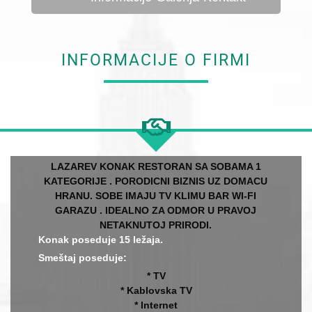
INFORMACIJE O FIRMI
LAZAREV KONAK RESTORAN SA SOBAMA 1
KATEGORIJE . PORODICNI BIZNIS UZ DOMACU
HRANU. SOBE IMAJU TV KLIMU BAR WI-FI
GARAZU . IDEALNO ZA ODMOR U PRAVOJ
NETAKNUTOJ PRIRODI.
Konak poseduje 15 ležaja.
Smeštaj poseduje:
* TV
* Kablovska TV
* Internet