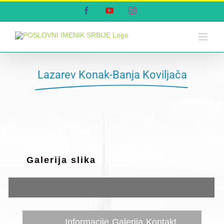
Skip
Facebook
YouTube
Instagram
to
content
Lazarev Konak-Banja Koviljača
Galerija slika
Informacije
Galerija
Kontakt