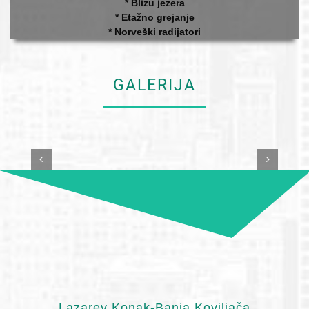
* Blizu jezera
* Etažno grejanje
* Norveški radijatori
GALERIJA
Lazarev Konak-Banja Koviljača