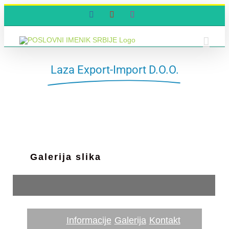
Skip
Facebook
YouTube
Instagram
to
content
Laza Export-Import D.O.O.
Galerija slika
Informacije
Galerija
Kontakt