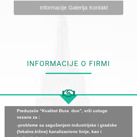
Informacije
Galerija
Kontakt
INFORMACIJE O FIRMI
Preduzeće “Kvalitet Đura doo”, vrši usluge
vezane za :
-probleme sa zagušenjem industrijske i gradske
(fekalne,kišne) kanalizaciоnе linije, kao i