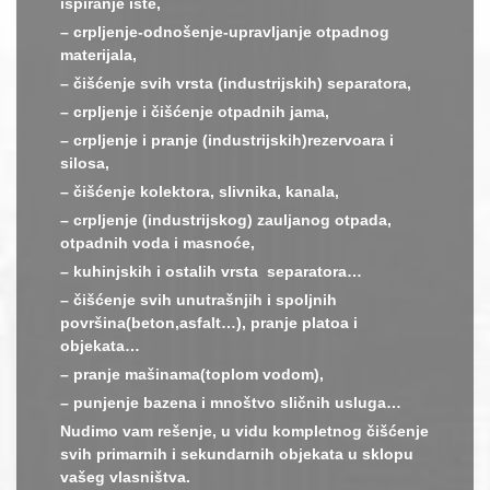
ispiranje iste,
– crpljenje-odnošenje-upravljanje otpadnog
materijala,
– čišćenje svih vrsta (industrijskih) separatora,
– crpljenje i čišćenje otpadnih jama,
– crpljenje i pranje (industrijskih)rezervoara i
silosa,
– čišćenje kolektora, slivnika, kanala,
– crpljenje (industrijskog) zauljanog otpada,
otpadnih voda i masnoće,
– kuhinjskih i ostalih vrsta separatora…
– čišćenje svih unutrašnjih i spoljnih
površina(beton,asfalt…), pranje platoa i
objekata…
– pranje mašinama(toplom vodom),
– punjenje bazena i mnoštvo sličnih usluga…
Nudimo vam rešenje, u vidu kompletnog čišćenje
svih primarnih i sekundarnih objekata u sklopu
vašeg vlasništva.