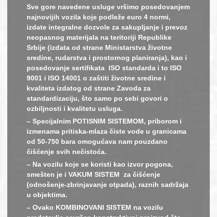
Sve gore navedene usluge vršimo posedovanjem
najnovijih vozila koje podleže euro 4 normi,
izdate integralne dozvole za sakupljanje i prevoz
neopasnog materijala na teritoriji Republike
Srbije (izdata od strane Ministarstva životne
sredine, rudarstva i prostornog planiranja), kao i
posedovanje sertifikata ISO standarda i to ISO
9001 i ISO 14001 o zaštiti životne sredine i
kvaliteta izdatog od strane Zavoda za
standardizaciju, što samo po sebi govori o
ozbiljnosti i kvalitetu usluga.
– Specijalnim POTISNIM SISTEMOM, priborom i
izmenama pritiska-mlaza čiste vode u granicama
od 50-750 bara omogućava nam pouzdano
čišćenje svih nečistoća.
– Na vozilu koje se koristi kao izvor pogona,
smešten je i VAKUM SISTEM za čišćenje
(odnošenje-zbrinjavanje otpada), raznih sadržaja
u objektima.
– Ovako KOMBINOVANI SISTEM na vozilu