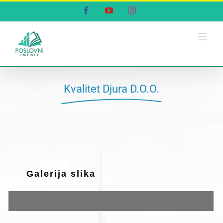
Skip
Facebook
YouTube
Instagram
to
content
Kvalitet Djura D.O.O.
Galerija slika