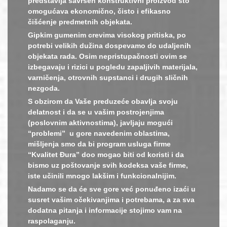
predstavlja savršen konstruktivni proizvod što
omogućava ekonomično, čisto i efikasno
čišćenje predmetnih objekata.
Gipkim gumenim crevima visokog pritiska, po
potrebi velikih dužina dospevamo do udaljenih
objekata rada. Osim nepristupačnosti ovim se
izbegavaju i rizici u pogledu zapaljivih materijala,
varničenja, otrovnih supstanci i drugih sličnih
nezgoda.
S obzirom da Vaše preduzeće obavlja svoju
delatnost i da se u vašim postrojenjima
(poslovnim aktivnostima), javljaju mogući
“problemi” u gore navedenim oblastima,
mišljenja smo da bi program usluga firme
“Kvalitet Đura” doo mogao biti od koristi i da
bismo uz poštovanje svih kodeksa vaše firme,
iste učinili mnogo lakšim i funkcionalnijim.
Nadamo se da će sve gore već ponuđeno izaći u
susret vašim očekivanjima i potrebama, a za sva
dodatna pitanja i informacije stojimo vam na
raspolaganju.