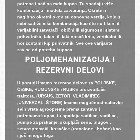
potreba i načina rada kupca. Tu spadaju više
kombinacija i modela zatvaranja. Okretni i
nagibno okretni okov su osnovne verzije, koje u
sebi sadrže više kombinacija kao što su fiksni ili
varijabilni zatvarači, obični ili sigurnosni sistem
prihvatnika, falcni ili laki nosač krila, vertikalni ili
horizontalni kip prihvatnik. Sve ove varijante
zavise od potreba kupaca.
POLJOMEHANIZACIJA I
REZERVNI DELOVI
U ponudi imamo rezervne delove za POLJSKE,
ČESKE, RUMUNSKE i RUSKE proizvođače
traktora. (URSUS, ZETOR, VLADIMIREC
,UNIVERZAL, ŠTORE) Imamo mogućnost nabavke
svih vrsta agroopreme prema zahtevu i
potrebama kupca, tu spadaju sadilice, vadilice,
pumpe za prskanje, skupljači sena, plugovi,
setvospremači, kosačice (rotacione i bočne) kao
i još mnogo toga.