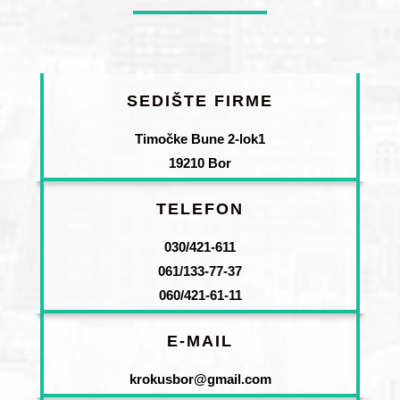
SEDIŠTE FIRME
Timočke Bune 2-lok1
19210 Bor
TELEFON
030/421-611
061/133-77-37
060/421-61-11
E-MAIL
krokusbor@gmail.com