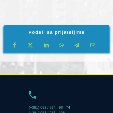
Podeli sa prijateljima
(+381) 062 / 824 - 96 - 74
(+381) 063 / 236 - 138