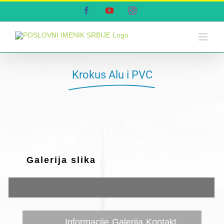
Skip
Facebook
YouTube
Instagram
to
content
Krokus Alu i PVC
Galerija slika
Informacije
Galerija
Kontakt