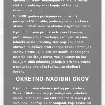
opremu za izradu aluminijumske i PVC stolarije,
stakla i izradu ograda i kapija od livenog
aluminijuma.
Od 2008. godine počinjemo sa uvozom i
prodajom PVC profila, pratećeg materijala kao i
okova i mehanizama za okretno nagibne prozore.
U ponudi imamo profile sa tri i šest komora,
profili imaju elegantnu liniju, zaobljeni su i imaju
fabrički uvučen dihtung sive boje koji dosta
ubrzava i olakšava proizvodnju. Takođe bitan je i
sastav profila koji u sebi ne sadrži kancerogene
materije kao što je olovo, već je sastav na bazi
kalcijum–cink tehnologije koja je priznata svuda
u svetu kao ekološka i zdrava za okolinu i
čoveka.
OKRETNO-NAGIBNI OKOV
U ponudi imamo okove srpskog proizvođača
Vabis iz Aleksinca, koji poseduje sve potrebne
ateste i sertifikate, kao i ISO standard. Okov je u
sivoj boji i postoji u više varijanti, koje zavise od