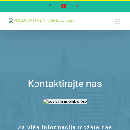
Skip
Facebook
YouTube
Instagram
to
content
Kontaktirajte nas
Za više informacija možete nas