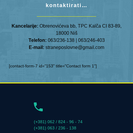
kontaktirati…
Kancelarije:
Obrenovićeva bb, TPC Kalča CI 83-89,
18000 Niš
Telefon:
063/236-138 | 063/246-403
E-mail:
straneposlovne@gmail.com
[contact-form-7 id="153" title="Contact form 1"]
(+381) 062 / 824 - 96 - 74
(+381) 063 / 236 - 138