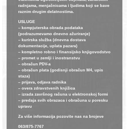
radnjama, menjačnicama i ljudima koji se bave
raznim drugim delatnostima.
USLUGE
– kompjuterska obrada podataka
(podrazumevamo dnevno ažuriranje)
– kurirska služba (dnevna dostava
dokumentacije, uplata pazara)
– kompletno robno i finansijsko knjigovodstvo
– promet u zemlji i inostranstvu
– obračun PDV-a
– obračun plata (godisnji obračun M4, upis
staza)
– prijava, odjava radnika
– overa zdravstvenih knjižica
– izrada završnog računa u elektronskoj formi
– predaja svih obrazaca i obračuna u poresku
upravu
Za više informacija pozovite nas na brojeve
063/875-7767