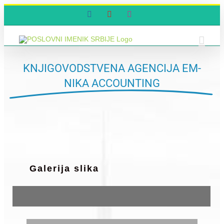
Skip
Facebook
YouTube
Instagram
to
content
KNJIGOVODSTVENA AGENCIJA EM-
NIKA ACCOUNTING
Galerija slika