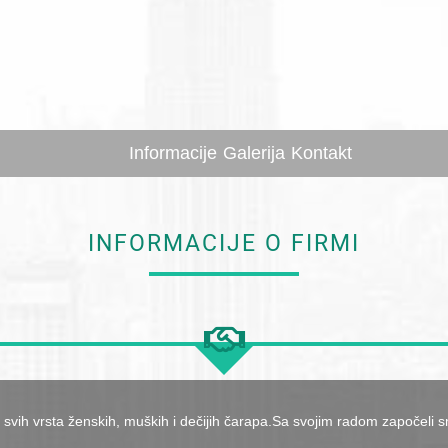
Informacije
Galerija
Kontakt
INFORMACIJE O FIRMI
svih vrsta ženskih, muških i dečijih čarapa.Sa svojim radom započeli s