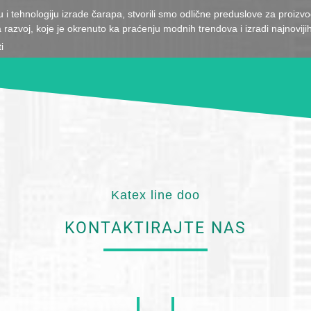
i tehnologiju izrade čarapa, stvorili smo odlične preduslove za proizv
razvoj, koje je okrenuto ka praćenju modnih trendova i izradi najnovijih
i
Katex line doo
KONTAKTIRAJTE NAS