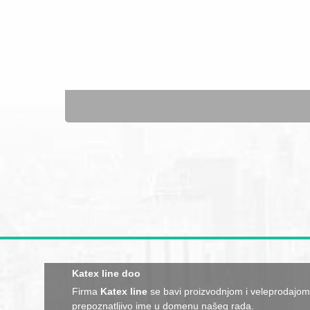
Katex line doo
Firma
Katex line
se bavi proizvodnjom i veleprodajom 
prepoznatljivo ime u domenu našeg rada.