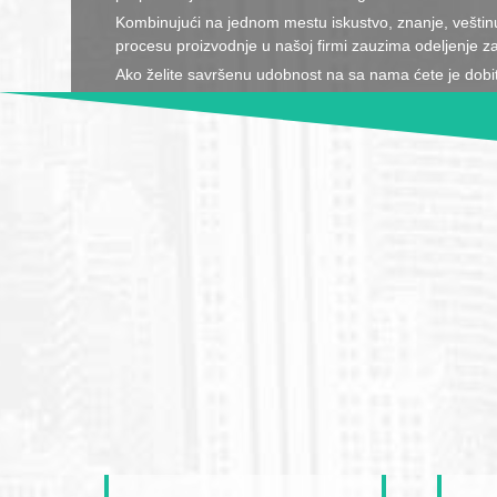
Kombinujući na jednom mestu iskustvo, znanje, veštinu 
procesu proizvodnje u našoj firmi zauzima odeljenje za 
Ako želite savršenu udobnost na sa nama ćete je dobit