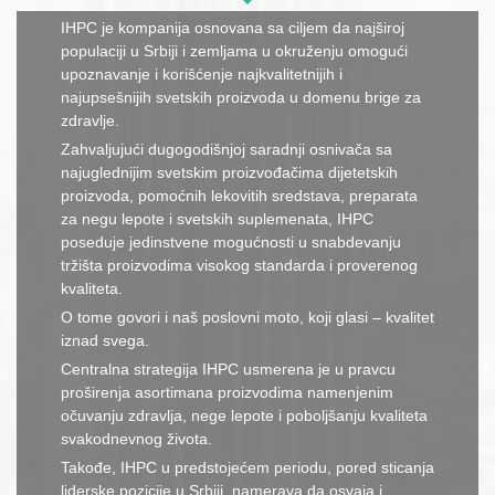
IHPC je kompanija osnovana sa ciljem da najširoj
populaciji u Srbiji i zemljama u okruženju omogući
upoznavanje i korišćenje najkvalitetnijih i
najupsešnijih svetskih proizvoda u domenu brige za
zdravlje.
Zahvaljujući dugogodišnjoj saradnji osnivača sa
najuglednijim svetskim proizvođačima dijetetskih
proizvoda, pomoćnih lekovitih sredstava, preparata
za negu lepote i svetskih suplemenata, IHPC
poseduje jedinstvene mogućnosti u snabdevanju
tržišta proizvodima visokog standarda i proverenog
kvaliteta.
O tome govori i naš poslovni moto, koji glasi – kvalitet
iznad svega.
Centralna strategija IHPC usmerena je u pravcu
proširenja asortimana proizvodima namenjenim
očuvanju zdravlja, nege lepote i poboljšanju kvaliteta
svakodnevnog života.
Takođe, IHPC u predstojećem periodu, pored sticanja
liderske pozicije u Srbiji, namerava da osvaja i