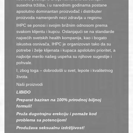
susedna tržišta, i u narednim godinama postane
apsolutno dominantan proizvođač i distributer
proizvoda namenjenih nezi zdravlja u regionu.
IHPC se ponosi i svojim brižnim odnosom prema
svakom klijentu i kupcu. Oslanjajući se na standarde
najvećih svetskih health kompanija, kao i bogato
iskustva osnivača, IHPC je organizovan tako da su
potrebe i želje klijenata i kupaca apslolutni prioritet, a
najbolje merilo našeg uspeha su njihove sugestije i
pohvale.
I, zbog toga – dobrodošli u svet, lepote i kvalitetnog
života.
Naši proizvodi
LIBIDO
Preparat baziran na 100% prirodnoj biljnoj
formuli!
Pruža dugotrajnu erekciju i pomaže kod
problema sa potencijom!
Produžava seksualnu izdržljivost!