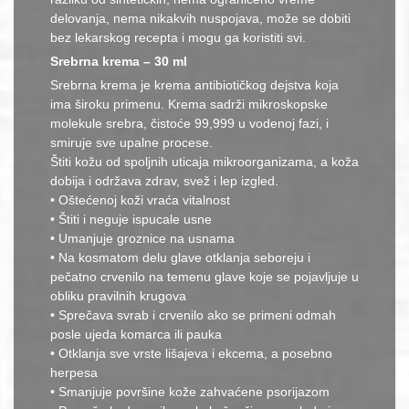
delovanja, nema nikakvih nuspojava, može se dobiti
bez lekarskog recepta i mogu ga koristiti svi.
Srebrna krema – 30 ml
Srebrna krema je krema antibiotičkog dejstva koja
ima široku primenu. Krema sadrži mikroskopske
molekule srebra, čistoće 99,999 u vodenoj fazi, i
smiruje sve upalne procese.
Štiti kožu od spoljnih uticaja mikroorganizama, a koža
dobija i održava zdrav, svež i lep izgled.
• Oštećenoj koži vraća vitalnost
• Štiti i neguje ispucale usne
• Umanjuje groznice na usnama
• Na kosmatom delu glave otklanja seboreju i
pečatno crvenilo na temenu glave koje se pojavljuje u
obliku pravilnih krugova
• Sprečava svrab i crvenilo ako se primeni odmah
posle ujeda komarca ili pauka
• Otklanja sve vrste lišajeva i ekcema, a posebno
herpesa
• Smanjuje površine kože zahvaćene psorijazom