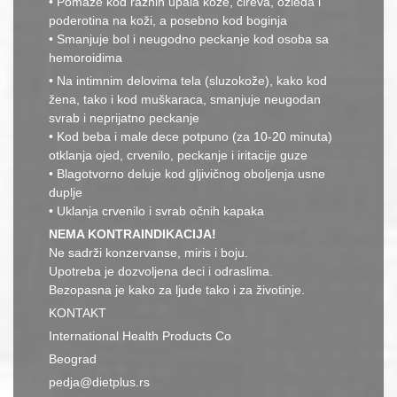
• Pomaže kod raznih upala kože, čireva, ozleda i
poderotina na koži, a posebno kod boginja
• Smanjuje bol i neugodno peckanje kod osoba sa
hemoroidima
• Na intimnim delovima tela (sluzokože), kako kod
žena, tako i kod muškaraca, smanjuje neugodan
svrab i neprijatno peckanje
• Kod beba i male dece potpuno (za 10-20 minuta)
otklanja ojed, crvenilo, peckanje i iritacije guze
• Blagotvorno deluje kod gljivičnog oboljenja usne
duplje
• Uklanja crvenilo i svrab očnih kapaka
NEMA KONTRAINDIKACIJA!
Ne sadrži konzervanse, miris i boju.
Upotreba je dozvoljena deci i odraslima.
Bezopasna je kako za ljude tako i za životinje.
KONTAKT
International Health Products Co
Beograd
pedja@dietplus.rs