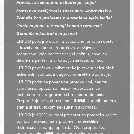
Povećava seksualno uzbuđenje i želju!
Povećava osetljivost i seksualno zadovoljstvo!
Pomaže kod problema preuranjene ejakulacije!
Održava penis u erekciji i nakon orgazma!
Generiše višestruke orgazme!
LIBIDO
povoljno utiče na seksualnu funkciju i opšte
zdravstveno stanje. Poboljšava izdržljivost
organizma, jača koncentraciju i pažnju, povoljno
deluje na perifernu cirkulaciju i seksualnu moć.
LIBIDO
povećava kvalitet erekcije tokom seksualnih
aktivnosti i podržava dugoročno erektilno zdravlje.
LIBIDO
podstiče povećanje protoka krvi, nervnu
stimulaciju, opuštanje mišića, povećava nivo
testosterona u organizmu i broj spermatozoida.
Preporučuje se kod pojačanih fizičkih i umnih napora,
stanja stresa i tokom seksualnih aktivnosti.
LIBIDO
je 100% prirodni preparat za potenciju koji će
pomoći muškarcima s problemima erektilne
disfunkcije i smanjenog libida. Ovaj preparat za
razliku od sintetičkih, nema ograničeno vreme