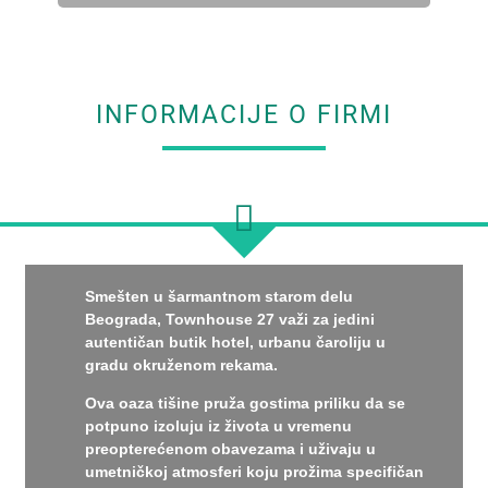
INFORMACIJE O FIRMI
Smešten u šarmantnom starom delu
Beograda, Townhouse 27 važi za jedini
autentičan butik hotel, urbanu čaroliju u
gradu okruženom rekama.
Ova oaza tišine pruža gostima priliku da se
potpuno izoluju iz života u vremenu
preopterećenom obavezama i uživaju u
umetničkoj atmosferi koju prožima specifičan