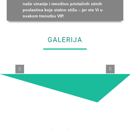
naše vinarije i mnoštvo privlačnih sitnih
poslastica koje stalno stižu – jer ste Vi u
svakom trenutku VIP.
GALERIJA