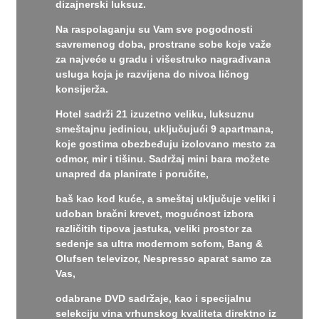
dizajnerski luksuz.
Na raspolaganju su Vam sve pogodnosti
savremenog doba, prostrane sobe koje važe
za najveće u gradu i višestruko nagrađivana
usluga koja je razvijena do nivoa ličnog
konsijerža.
Hotel sadrži 21 izuzetno veliku, luksuznu
smeštajnu jedinicu, uključujući 9 apartmana,
koje gostima obezbeđuju izolovano mesto za
odmor, mir i tišinu. Sadržaj mini bara možete
unapred da planirate i poručite,
baš kao kod kuće, a smeštaj uključuje veliki i
udoban bračni krevet, mogućnost izbora
različitih tipova jastuka, veliki prostor za
sedenje sa ultra modernom sofom, Bang &
Olufsen televizor, Nespresso aparat samo za
Vas,
odabrane DVD sadržaje, kao i specijalnu
selekciju vina vrhunskog kvaliteta direktno iz