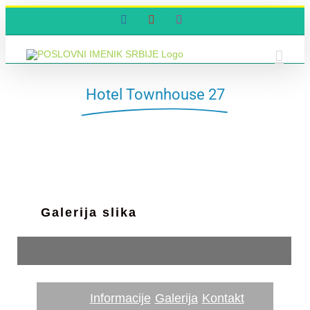
Skip
Facebook
YouTube
Instagram
to
content
Hotel Townhouse 27
Galerija slika
Informacije
Galerija
Kontakt