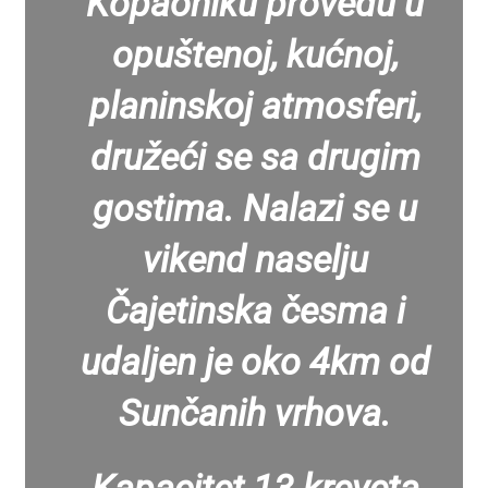
Kopaoniku provedu u
opuštenoj, kućnoj,
planinskoj atmosferi,
družeći se sa drugim
gostima. Nalazi se u
vikend naselju
Čajetinska česma i
udaljen je oko 4km od
Sunčanih vrhova.