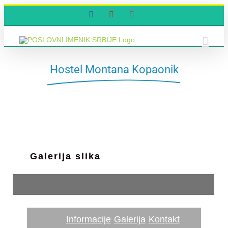
Skip
Facebook
YouTube
Instagram
to
content
Hostel Montana Kopaonik
Galerija slika
Informacije
Galerija
Kontakt