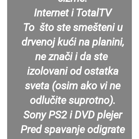
Internet i TotalTV
To što ste smešteni u
drvenoj kući na planini,
ne znači i da ste
izolovani od ostatka
sveta (osim ako vi ne
odlučite suprotno).
Sony PS2 i DVD plejer
Pred spavanje odigrate