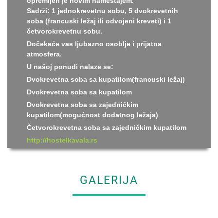
opremljen je novim nameštajem.
Sadrži: 1 jednokrevetnu sobu, 5 dvokrevetnih
soba (francuski ležaj ili odvojeni kreveti) i 1
četvorokrevetnu sobu.
Dočekaće vas ljubazno osoblje i prijatna
atmosfera.
U našoj ponudi nalaze se:
Dvokrevetna soba sa kupatilom(francuski ležaj)
Dvokrevetna soba sa kupatilom
Dvokrevetna soba sa zajedničkim
kupatilom(mogućnost dodatnog ležaja)
Četvorokrevetna soba sa zajedničkim kupatilom
http://hostelkavala.rs
GALERIJA