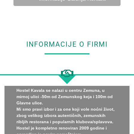
INFORMACIJE O FIRMI
Hostel Kavala se nalazi u centru Zemuna, u
mirnoj ulici -50m od Zemunskog keja i 100m od
Glavne ulice.
Mi smo pravi izbor i za one koji vole noćni život,
zbog velikog izbora autentičnih, zemunskih
ribljih restorana i popularnih klubova/splavova.
Hostel je kompletno renoviran 2009 godine i