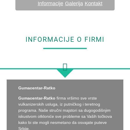
Informacije
Galerija
Kontakt
INFORMACIJE O FIRMI
Gumacentar-Ratko
Gumacentar-Ratko
firma vršimo sve vrste
vulkanizerskih usluga, iz putničkog i teretnog
programa. Naše stručni majstori sa dugogodišnjim
iskustvom otkloniće sve probleme sa Vaših točkova
kako bi ste mogli nesmetano da osvajate puteve
Srbije.