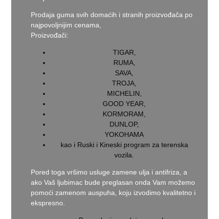
Prodaja guma svih domaćih i stranih proizvođača po
najpovoljnijim cenama,
Proizvođači:
TIGAR,
RUMA,
SAVA,
TROJA,
MICHELIN,
GOOD YEAR,
KORMORAM,
DUNLOP,
YOKOHAMA
kao i Ruski i Kineski program za terenska
vozila.
Pored toga vršimo usluge zamene ulja i antifriza, a
ako Vaš ljubimac bude preglasan onda Vam možemo
pomoći zamenom auspuha, koju izvodimo kvalitetno i
ekspresno.