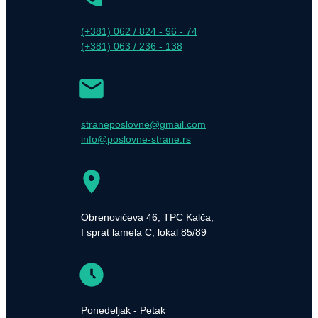
(+381) 062 / 824 - 96 - 74
(+381) 063 / 236 - 138
straneposlovne@gmail.com
info@poslovne-strane.rs
Obrenovićeva 46, TPC Kalča,
I sprat lamela C, lokal 85/89
Ponedeljak - Petak