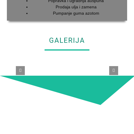
Popravka i ugradnja auspuha
Prodaja ulja i zamena
Pumpanje guma azotom
GALERIJA