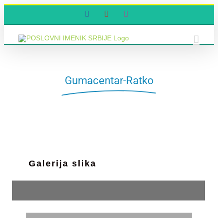
Skip
Facebook
YouTube
Instagram
to
content
Gumacentar-Ratko
Galerija slika