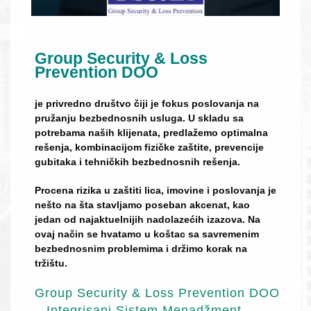
Group Security & Loss
Prevention DOO
je privredno društvo čiji je fokus poslovanja na
pružanju bezbednosnih usluga. U skladu sa
potrebama naših klijenata, predlažemo optimalna
rešenja, kombinacijom fizičke zaštite, prevencije
gubitaka i tehničkih bezbednosnih rešenja.
Procena rizika u zaštiti lica, imovine i poslovanja je
nešto na šta stavljamo poseban akcenat, kao
jedan od najaktuelnijih nadolazećih izazova. Na
ovaj način se hvatamo u koštac sa savremenim
bezbednosnim problemima i držimo korak na
tržištu.
Group Security & Loss Prevention DOO
– Integrisani Sistem Menadžment