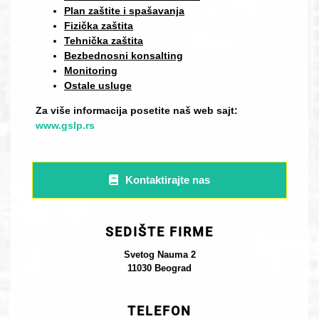
Plan zaštite i spašavanja
Fizička zaštita
Tehnička zaštita
Bezbednosni konsalting
Monitoring
Ostale usluge
Za više informacija posetite naš web sajt:
www.gslp.rs
Kontaktirajte nas
SEDIŠTE FIRME
Svetog Nauma 2
11030 Beograd
TELEFON