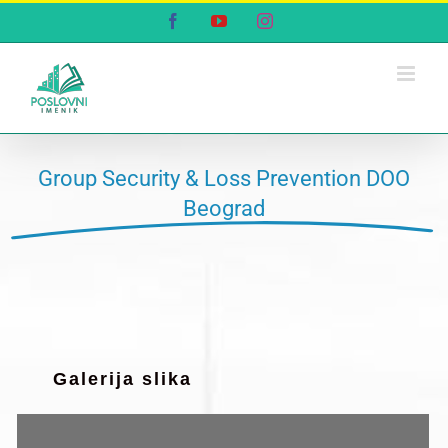
Skip
Facebook
YouTube
Instagram
to
content
Group Security & Loss Prevention DOO
Beograd
Galerija slika