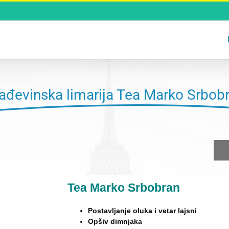
ađevinska limarija Tea Marko Srbob
Tea Marko Srbobran
Postavljanje oluka i vetar lajsni
Opšiv dimnjaka