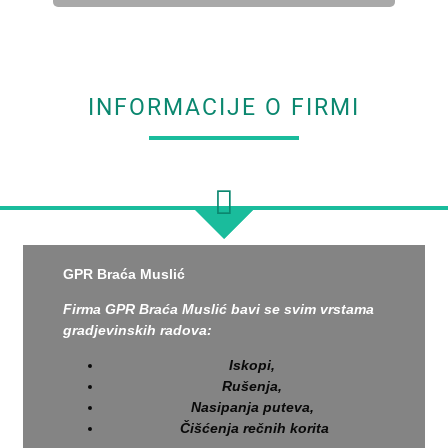
INFORMACIJE O FIRMI
GPR Braća Muslić
Firma GPR Braća Muslić bavi se svim vrstama
gradjevinskih radova:
Iskopi,
Rušenja,
Nasipanja puteva,
Čišćenja rečnih korita