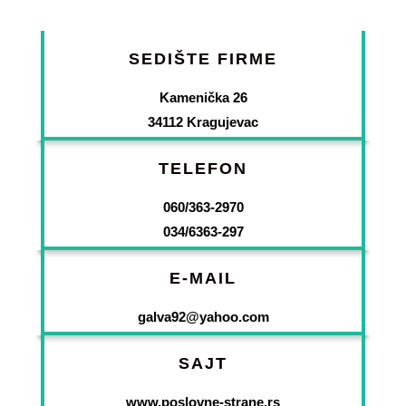
SEDIŠTE FIRME
Kamenička 26
34112 Kragujevac
TELEFON
060/363-2970
034/6363-297
E-MAIL
galva92@yahoo.com
SAJT
www.poslovne-strane.rs