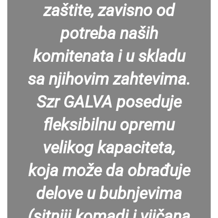
zaštite, zavisno od
potreba naših
komitenata i u skladu
sa njihovim zahtevima.
Szr GALVA poseduje
fleksibilnu opremu
velikog kapaciteta,
koja može da obrađuje
delove u bubnjevima
(sitniji komadi i vijčana