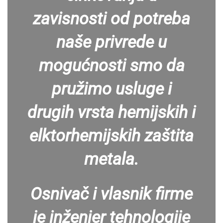
zavisnosti od potreba
naše privrede u
mogućnosti smo da
pružimo usluge i
drugih vrsta hemijskih i
elktorhemijskih zaštita
metala.
Osnivač i vlasnik firme
je inženjer tehnologije