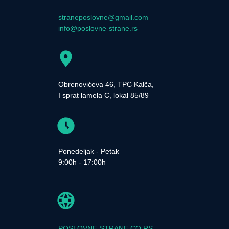
straneposlovne@gmail.com
info@poslovne-strane.rs
Obrenovićeva 46, TPC Kalča,
I sprat lamela C, lokal 85/89
Ponedeljak - Petak
9:00h - 17:00h
POSLOVNE-STRANE.CO.RS