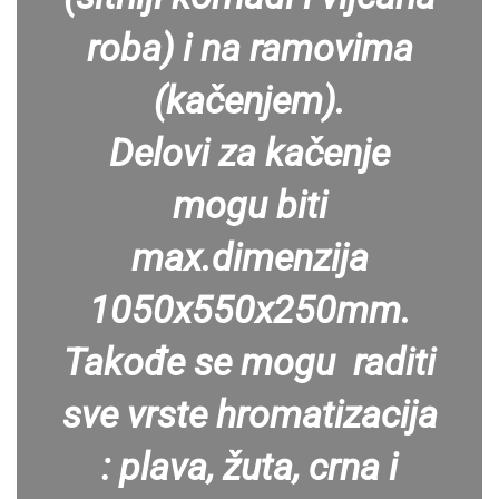
roba) i na ramovima
(kačenjem).
Delovi za kačenje
mogu biti
max.dimenzija
1050x550x250mm.
Takođe se mogu raditi
sve vrste hromatizacija
: plava, žuta, crna i