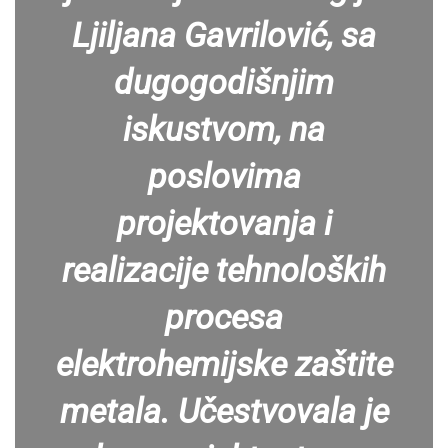
Ljiljana Gavrilović, sa
dugogodišnjim
iskustvom, na
poslovima
projektovanja i
realizacije tehnoloških
procesa
elektrohemijske zaštite
metala. Učestvovala je