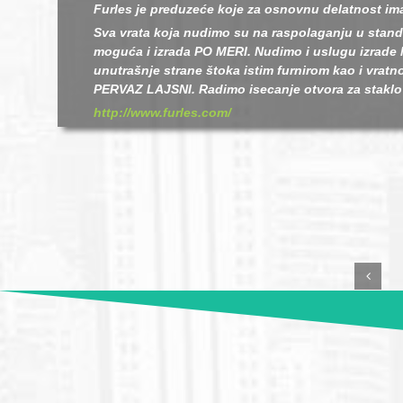
Furles je preduzeće koje za osnovnu delatnost ima 
Sva vrata koja nudimo su na raspolaganju u stan
moguća i izrada PO MERI. Nudimo i uslugu izra
unutrašnje strane štoka istim furnirom kao i vratno 
PERVAZ LAJSNI. Radimo isecanje otvora za staklo 
http://www.furles.com/