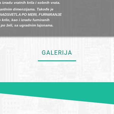
izradu vratnih krila i sobnih vrata.
dardnim dimenzijama. Takođe je
de NADSVETLA PO MERI, FURNIRANJE
krilo, kao i izradu furniranih
po želi, sa ugradnim lajsnama.
GALERIJA