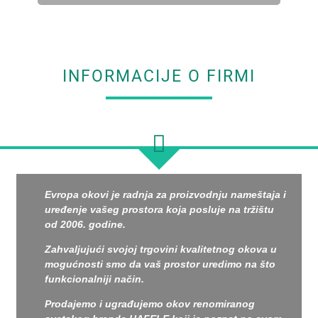
INFORMACIJE O FIRMI
Evropa okovi je radnja za proizvodnju nameštaja i
uređenje vašeg prostora koja posluje na tržištu
od 2006. godine.
Zahvaljujući svojoj trgovini kvalitetnog okova u
mogućnosti smo da vaš prostor uredimo na što
funkcionalniji način.
Prodajemo i ugrađujemo okov renomiranog