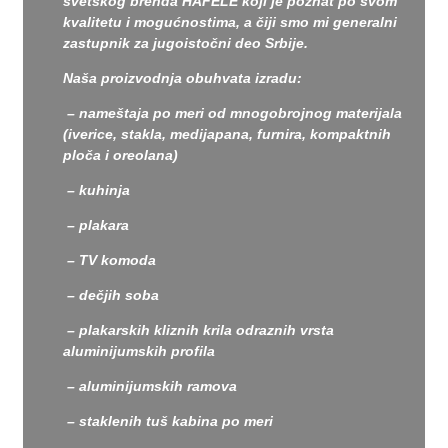
svetskog brenda HAFELE koji je poznat po svom
kvalitetu i mogućnostima, a čiji smo mi generalni
zastupnik za jugoistočni deo Srbije.
Naša proizvodnja obuhvata izradu:
– nameštaja po meri od mnogobrojnog materijala
(iverice, stakla, medijapana, furnira, kompaktnih
ploča i oreolana)
– kuhinja
– plakara
– TV komoda
– dečjih soba
– plakarskih kliznih krila odraznih vrsta
aluminijumskih profila
– aluminijumskih ramova
– staklenih tuš kabina po meri