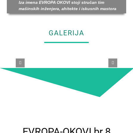
Iza imena EVROPA OKOVI stoji stručan tim
mašinskih inženjera, ahitekte i iskusnih mastora
GALERIJA
EVROPA-OKOVI br.8