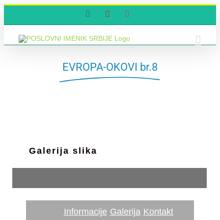
Skip
Facebook
YouTube
Instagram
to
content
EVROPA-OKOVI br.8
Galerija slika
Informacije
Galerija
Kontakt