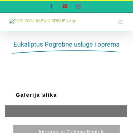
Skip
Facebook
YouTube
Instagram
to
content
Eukaliptus Pogrebne usluge i oprema
Galerija slika
Informacije
Galerija
Kontakt