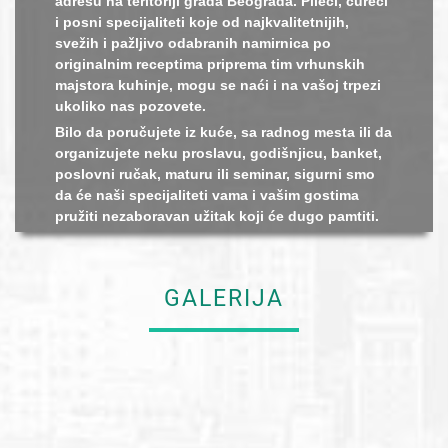
adresu na teritoriji grada Beograda. Pileći, ćureći
i posni specijaliteti koje od najkvalitetnijih,
svežih i pažljivo odabranih namirnica po
originalnim receptima priprema tim vrhunskih
majstora kuhinje, mogu se naći i na vašoj trpezi
ukoliko nas pozovete.
Bilo da poručujete iz kuće, sa radnog mesta ili da
organizujete neku proslavu, godišnjicu, banket,
poslovni ručak, maturu ili seminar, sigurni smo
da će naši specijaliteti vama i vašim gostima
pružiti nezaboravan užitak koji će dugo pamtiti.
GALERIJA