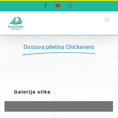
Skip
Facebook
YouTube
Instagram
to
content
Dostava piletina Chickenero
Galerija slika