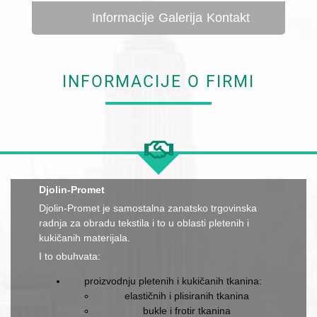
Informacije
Galerija
Kontakt
INFORMACIJE O FIRMI
Djolin-Promet
Djolin-Promet je samostalna zanatsko trgovinska
radnja za obradu tekstila i to u oblasti pletenih i
kukičanih materijala.
I to obuhvata:
proizvodnju pletenih i kukičanih tkanina:
elastičnih i plisiranih tkanina
bukle i frotir tkanina