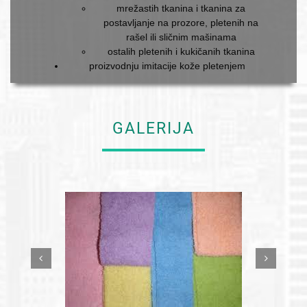
mrežastih tkanina i tkanina za
postavljanje na prozore, pletenih na
rašel ili sličnim mašinama
ostalih pletenih i kukičanih tkanina
proizvodnju imitacije kože pletenjem
GALERIJA