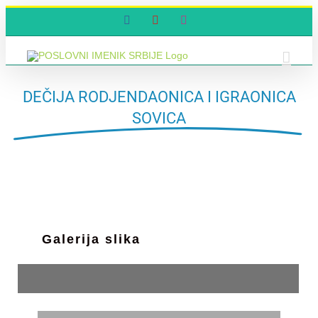
Skip
Facebook
YouTube
Instagram
to
content
DEČIJA RODJENDAONICA I IGRAONICA
SOVICA
Galerija slika