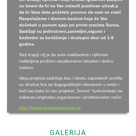
su birani da bi na Vas ostavili pozitivan utisak,a
da bi Vase dete poželelo ponovo da nam se vrati!
Raspolažemo i divnom bastom koja će Vas
dočekati u punom sjaju pri prvim zracima Sunca.
Sadržaji su jedinstveni,zanimljivi,sigurni i
bezbedni za korišćenje i dostupni deci od 1-8
godina.
Naš krajnji cilj je da svim mališanima i njihovim
roditeljima pružimo nezaboravno iskustvo i dobru
zabavu.
Ideju,projekat,sadržaje,kao i obuku zaposlenih izvršila
su stručna lica sa dugogodišnjim iskustvom u svetu i
kod nas,kako bi ceo projekat „Sovice“ funkcionisao na
zabavan,originalan,organizovan i profesionalan način.
http://www.igraonicasovica.rs
GALERIJA