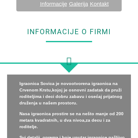
Informacije
Galerija
Kontakt
INFORMACIJE O FIRMI
Igraonica Sovica je novootvorena igraonica na
Crvenom Krstu,kojoj je osnovni zadatak da pruži
roditeljima i deci dobru zabavu i osećaj prijatnog
druženja u našem prostoru.
Nasa igraonica prostire se na nešto manje od 200
metara kvadratnih, u dva nivoa,za decu i za
roditelje.
Svi detalji, oprema i boje unutar igraonice pažljivo