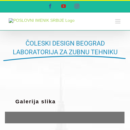
Skip
Facebook
YouTube
Instagram
to
content
ČOLESKI DESIGN BEOGRAD
LABORATORIJA ZA ZUBNU TEHNIKU
Galerija slika