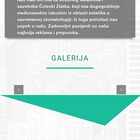
savetnika Čoleski Zlatka, koji ima dugogodišnje
međunarodno iskustvo iz oblasti estetike u
savremenoj stomatologiji. Iz toga proizilazi nas
uspeh u radu. Zadovoljni pacijenti su naša
najbolja reklama i preporuka.
GALERIJA