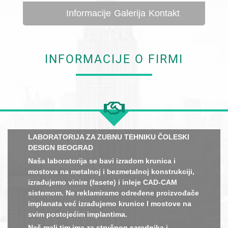
Informacije
Galerija
Kontakt
INFORMACIJE O FIRMI
LABORATORIJA ZA ZUBNU TEHNIKU ČOLESKI
DESIGN BEOGRAD
Naša laboratorija se bavi izradom krunica i
mostova na metalnoj i bezmetalnoj konstrukciji,
izrađujemo vinire (fasete) i inleje CAD-CAM
sistemom. Ne reklamiramo određene proizvođače
implanata već izrađujemo krunice I mostove na
svim postojećim implantima.
Naš mali tim ima za stručnog saradnika i