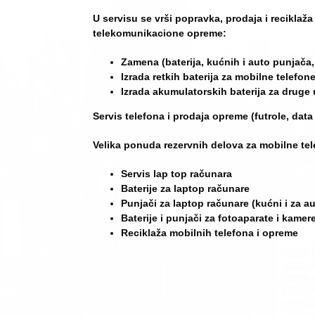
U servisu se vrši popravka, prodaja i reciklaža 
telekomunikacione opreme:
Zamena (baterija, kućnih i auto punjača, 
Izrada retkih baterija za mobilne telefon
Izrada akumulatorskih baterija za druge 
Servis telefona i prodaja opreme (futrole, data
Velika ponuda rezervnih delova za mobilne tele
Servis lap top računara
Baterije za laptop računare
Punjači za laptop računare (kućni i za au
Baterije i punjači za fotoaparate i kamer
Reciklaža mobilnih telefona i opreme