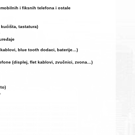
mobilnih i fiksnih telefona i ostale
kućišta, tastatura)
e
uređaje
 kablovi, blue tooth dodaci, baterije…)
fone (displej, flet kablovi, zvučnici, zvona…)
to)
e