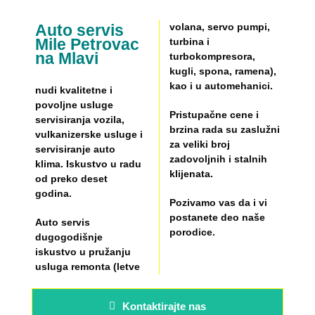
Auto servis
volana, servo pumpi,
Mile Petrovac
turbina i
na Mlavi
turbokompresora,
kugli, spona, ramena),
kao i u automehanici.
nudi kvalitetne i
povoljne usluge
Pristupačne cene i
servisiranja vozila,
brzina rada su zaslužni
vulkanizerske usluge i
za veliki broj
servisiranje auto
zadovoljnih i stalnih
klima. Iskustvo u radu
klijenata.
od preko deset
godina.
Pozivamo vas da i vi
postanete deo naše
Auto servis
porodice.
dugogodišnje
iskustvo u pružanju
usluga remonta (letve
Kontaktirajte nas