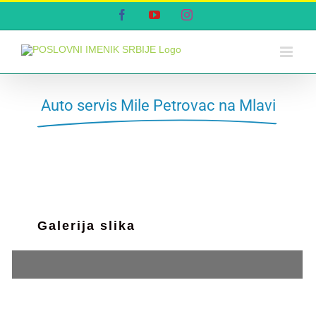
Skip
Facebook
YouTube
Instagram
to
content
Auto servis Mile Petrovac na Mlavi
Galerija slika