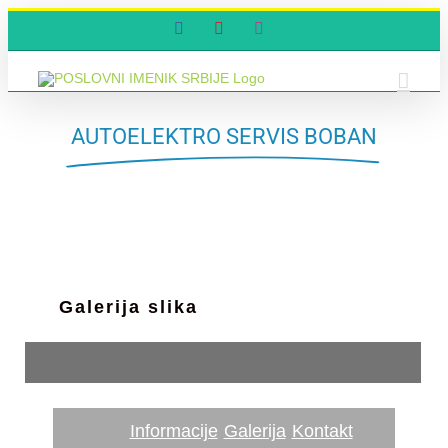
Skip
Facebook
YouTube
Instagram
to
content
AUTOELEKTRO SERVIS BOBAN
Galerija slika
Informacije
Galerija
Kontakt