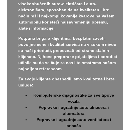
visokoobučenih auto-električara i auto-
elektroničara, sposoban da na kvalitetan i brz
način reši i najkomplikovanije kvarove na Vašem
automobilu koristeći najsavremeniju opremu,
alate i informacije.
Potpuna briga o klijentima, besplatni saveti,
povoljne cene i kvalitet servisa na visokom nivou
su naši prioriteti, prepoznati od strane stalnih
klijenata. Njihove preporuke prijateljima i porodici
učinile su da se čuje za nas i to smatramo našom
najboljom referencom.
Za svoje klijente obezbedili smo kvalitetne i brze
usluge:
Kompjuterske dijagnostike za sve tipove
vozila
Popravke i ugradnje auto alnasera i
alternatora
Popravke i ugradnje auto ventilatora i
brisača