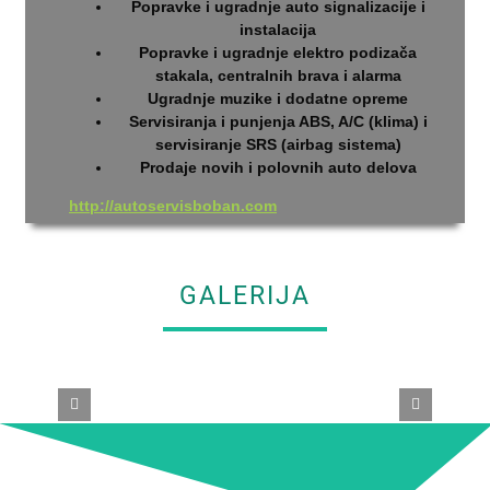
Popravke i ugradnje auto signalizacije i
instalacija
Popravke i ugradnje elektro podizača
stakala, centralnih brava i alarma
Ugradnje muzike i dodatne opreme
Servisiranja i punjenja ABS, A/C (klima) i
servisiranje SRS (airbag sistema)
Prodaje novih i polovnih auto delova
http://autoservisboban.com
GALERIJA