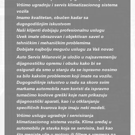
Vršimo ugradnju i servis klimatizacionog sistema
vozila
Imamo kvalitetan, obučen kadar sa
dugogodišnjim iskustvom
Naši klijenti dobijaju profesionalnu uslugu
Uvek imate obrazovan i objektivan savet o
tehničkim i mehaničkim problemima
Dobijate najbolju moguću uslugu za Vaš novac
Auto Servis Milanović je uložio u najsavremeniju
dijagnostičku opremu i obuku kako bi se
osigurali da smo u stanju da se ispravno nosimo
sa bilo kakvim problemom koji imate na vozilu.
Dugogodišnje iskustvo u radu sa skoro svim
markama automobila nam koristi da ispravno
tumačimo kodove greški koje nam prikazuju
dijagnostički aparati, kao i u otklanjanju
specifičnih kvarova koje imaju neki modeli.
Vršimo uslugu ugradnje i servisiranja
klimatizacionog sistema vozila. Klima uređaj u
automobilu je stavka koja se servisira, baš kao
što menjate ulje u motoru ili filtere s vremena na