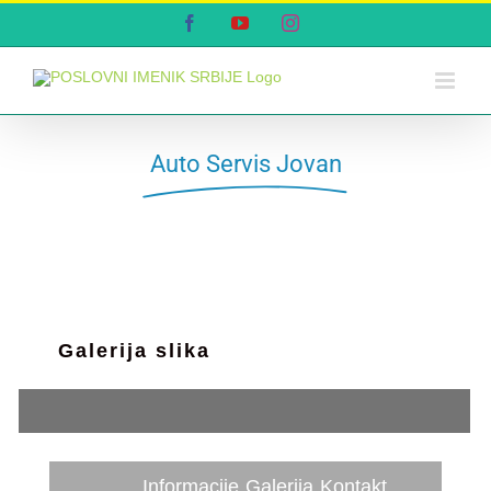
Skip
Facebook
YouTube
Instagram
to
content
Auto Servis Jovan
Galerija slika
Informacije
Galerija
Kontakt