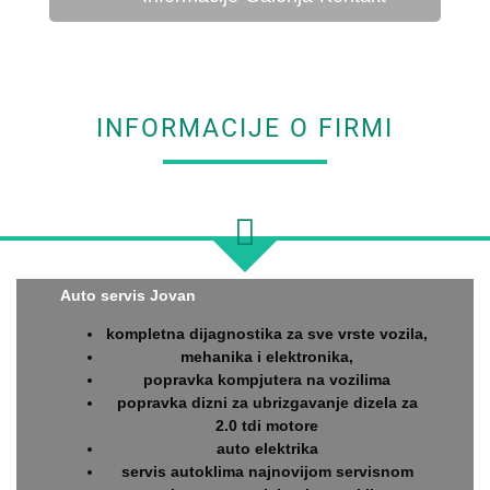
INFORMACIJE O FIRMI
Auto servis Jovan
kompletna dijagnostika za sve vrste vozila,
mehanika i elektronika,
popravka kompjutera na vozilima
popravka dizni za ubrizgavanje dizela za
2.0 tdi motore
auto elektrika
servis autoklima najnovijom servisnom