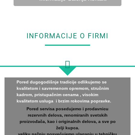
INFORMACIJE O FIRMI
Pored dugogodišnje tradicije odlikujemo se
kvalitetom i savremenom opremom, stručnim
kadrom, pristupačnim cenama , visokim
kvalitetom usluga i brzim rokovima popravke.
Pored servisa posedujemo i prodavnicu
rezervnih delova, renomiranih svetskih
proizvođača, kao i originalnih delova, a sve po
želji kupca.
veliku pažnju posvećujemo ulaganju u tehničku