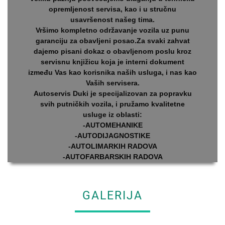
opremljenost servisa, kao i u stručnu
usavršenost našeg tima.
Vršimo kompletno održavanje vozila uz punu
garanciju za obavljeni posao.Za svaki zahvat
dajemo pisani dokaz o obavljenom poslu kroz
servisnu knjižicu koja je interni dokument
između Vas kao korisnika naših usluga, i nas kao
Vaših servisera.
Autoservis Duki je specijalizovan za popravku
svih putničkih vozila, i pružamo kvalitetne
usluge iz oblasti:
-AUTOMEHANIKE
-AUTODIJAGNOSTIKE
-AUTOLIMARKIH RADOVA
-AUTOFARBARSKIH RADOVA
GALERIJA