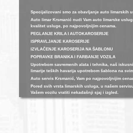
Specijalizovani smo za obavljanje auto limarskih 
Auto limar Krsmanić nudi Vam auto limarske uslug
kvalitet usluge, po najpovoljnijim cenama.
PEGLANJE KRILA I AUTOKAROSERIJE
ISPRAVLJANJE KAROSERIJE
IZVLAČENJE KAROSERIJA NA ŠABLONU
POPRAVKE BRANIKA I FARBANJE VOZILA
Upotrebom savremenih alata i tehnika, naš iskusni
limarije teških havarija upotrebom šablona na svim
Auto servis Krsmanić, Vam po najpovoljnijim cen
Pored svih vrsta limarskih usluga, u našem servisu
Vašem vozilu vratiti nekadašnji sjaj i izgled.