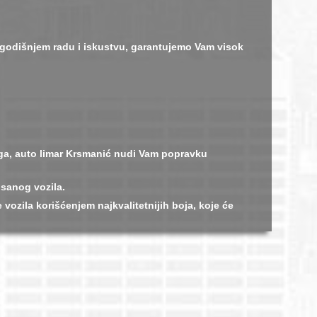
ogodišnjem radu i iskustvu, garantujemo Vam visok
oga, auto limar Krsmanić nudi Vam popravku
sanog vozila.
ozila korišćenjem najkvalitetnijih boja, koje će