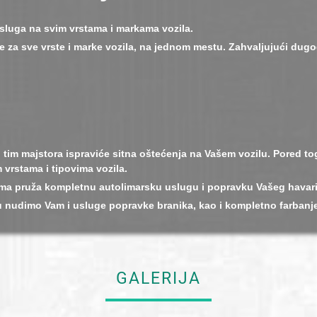
usluga na svim vrstama i markama vozila.
e za sve vrste i marke vozila, na jednom mestu. Zahvaljujući dug
 tim majstora ispraviće sitna oštećenja na Vašem vozilu. Pored t
 vrstama i tipovima vozila.
ama pruža kompletnu autolimarsku uslugu i popravku Vašeg havari
 nudimo Vam i usluge popravke branika, kao i kompletno farbanje v
GALERIJA