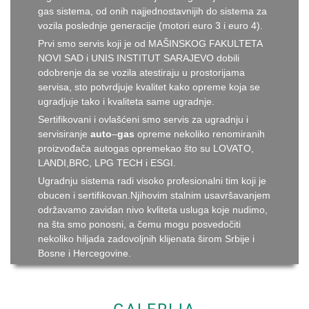
gas sistema, od onih najjednostavnijih do sistema za
vozila poslednje generacije (motori euro 3 i euro 4).
Prvi smo servis koji je od MAŠINSKOG FAKULTETA
NOVI SAD i UNIS INSTITUT SARAJEVO dobili
odobrenje da se vozila atestiraju u prostorijama
servisa, sto potvrdjuje kvalitet kako opreme koja se
ugradjuje tako i kvaliteta same ugradnje.
Sertifikovani i ovlašćeni smo servis za ugradnju i
servisiranje
auto
–
gas
opreme nekoliko renomiranih
proizvođača autogas opremekao što su LOVATO,
LANDI,BRC, LPG TECH i ESGI.
Ugradnju sistema radi visoko profesionalni tim koji je
obucen i sertifikovan.Njihovim stalnim usavršavanjem
održavamo zavidan nivo kvliteta usluga koje nudimo,
na šta smo ponosni, a čemu mogu posvedočiti
nekoliko hiljada zadovoljnih klijenata širom Srbije i
Bosne i Hercegovine.