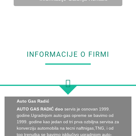
INFORMACIJE O FIRMI
Auto Gas Radić
AUTO GAS RADIĆ doo
servis je osnovan 1999.
godine.Ugradnjom auto-gas opreme se bavimo od
1999. godine kao jedan od tri prva ozbiljna servisa za
konverziju automobila na tecni naftnigas,TNG, i od
tog trenutka se bavimo isključivo ugradnjom auto-