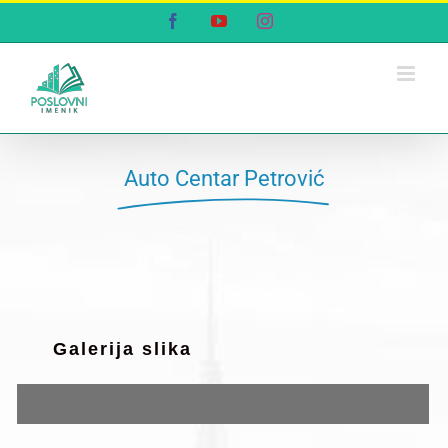
Skip
Facebook
YouTube
Instagram
to
content
Auto Centar Petrović
Galerija slika