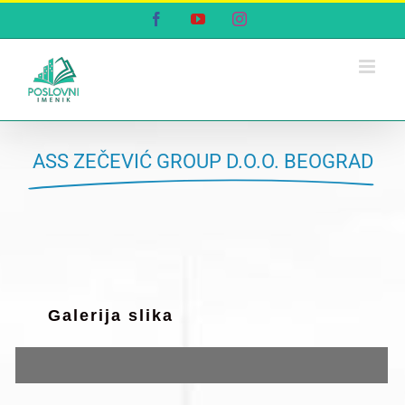
Skip
Facebook
YouTube
Instagram
to
content
ASS ZEČEVIĆ GROUP D.O.O. BEOGRAD
Galerija slika