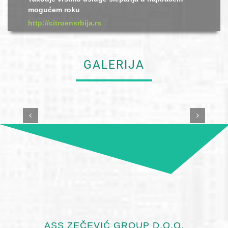
mogućem roku
http://citroensrbija.rs
GALERIJA
ASS ZEČEVIĆ GROUP D.O.O.