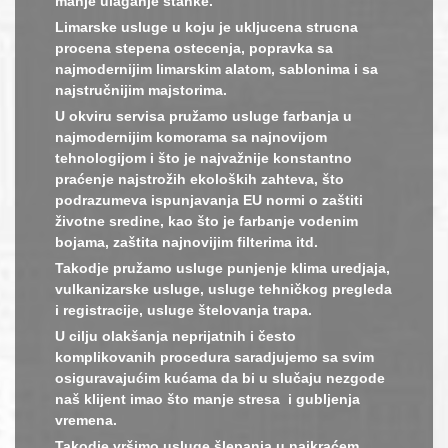
manje ulaganje stanke.
Limarske usluge u koju je ukljucena strucna
procena stepena ostecenja, popravka sa
najmodernijim limarskim alatom, sablonima i sa
najstručnijim majstorima.
U okviru servisa pružamo usluge farbanja u
najmodernijim komorama sa najnovijom
tehnologijom i što je najvažnije konstantno
praćenje najstrožih ekoloških zahteva, što
podrazumeva ispunjavanja EU normi o zaštiti
životne sredine, kao što je farbanje vodenim
bojama, zaštita najnovijim filterima itd.
Takodje pružamo usluge punjenje klima uredjaja,
vulkanizarske usluge, usluge tehničkog pregleda
i registracije, usluge štelovanja trapa.
U cilju olakšanja neprijatnih i često
komplikovanih procedura saradjujemo sa svim
osiguravajućim kućama da bi u slučaju nezgode
naš klijent imao što manje stresa i gubljenja
vremena.
Takodje vršimo usluge šlepanja u najkraćem