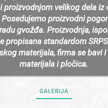
 proizvodnjom velikog dela iz 
. Posedujemo proizvodni pogon
bradu gvožđa. Proizvodnja, ispor
je propisana standardom SRPS
skog materijala, firma se bavi 
materijala i pločica.
GALERIJA