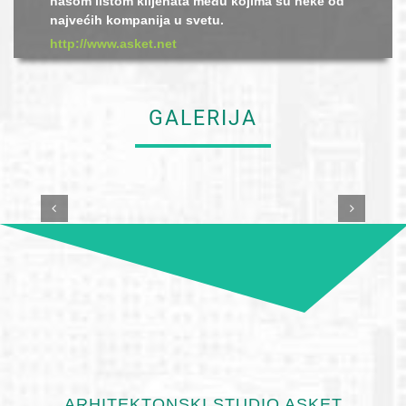
našom listom klijenata među kojima su neke od
najvećih kompanija u svetu.
http://www.asket.net
GALERIJA
ARHITEKTONSKI STUDIO ASKET