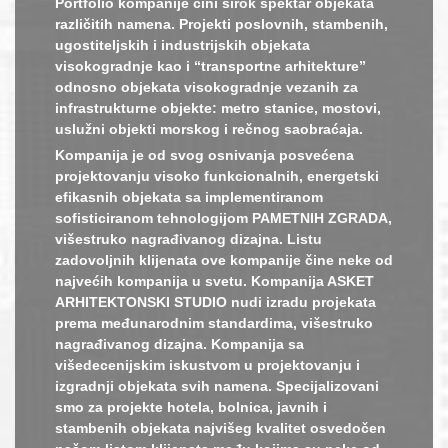
Portfolio kompanije čini širok spektar objekata
različitih namena. Projekti poslovnih, stambenih,
ugostiteljskih i industrijskih objekata
visokogradnje kao i “transportne arhitekture”
odnosno objekata visokogradnje vezanih za
infrastrukturne objekte: metro stanice, mostovi,
uslužni objekti morskog i rečnog saobraćaja.
Kompanija je od svog osnivanja posvećena
projektovanju visoko funkcionalnih, energetski
efikasnih objekata sa implementiranom
sofisticiranom tehnologijom PAMETNIH ZGRADA,
višestruko nagrađivanog dizajna. Listu
zadovoljnih klijenata ove kompanije čine neke od
najvećih kompanija u svetu. Kompanija ASKET
ARHITEKTONSKI STUDIO nudi izradu projekata
prema međunarodnim standardima, višestruko
nagrađivanog dizajna. Kompanija sa
višedecenijskim iskustvom u projektovanju i
izgradnji objekata svih namena. Specijalizovani
smo za projekte hotela, bolnica, javnih i
stambenih objekata najvišeg kvalitet osvedočen