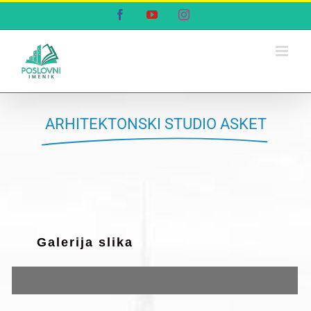
Skip
Facebook
YouTube
Instagram
to
content
ARHITEKTONSKI STUDIO ASKET
Galerija slika