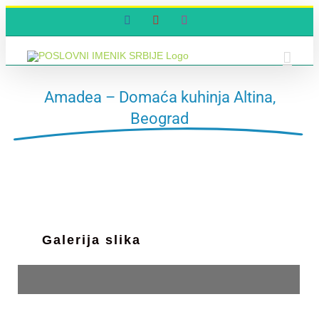
Skip
Facebook
YouTube
Instagram
to
content
Amadea – Domaća kuhinja Altina,
Beograd
Galerija slika