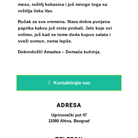
meso, roštilj kobasica i još mnogo toga sa
roštilja čeka Vas.
Ručak za sva vremena. Stara dobra punjena
paprika kakvu još niste probali. Jelo koje svi
volimo, još kad se tome doda kupus salata i
sveži somun, nema lepše.
Dobrodošli! Amadea – Domaća kuhinja.
Kontaktirajte nas
ADRESA
Ugrinovački put 47
11080 Altina, Beograd