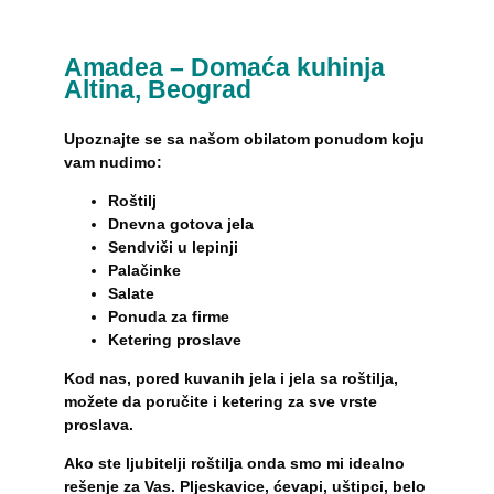
Amadea – Domaća kuhinja
Altina, Beograd
Upoznajte se sa našom obilatom ponudom koju
vam nudimo:
Roštilj
Dnevna gotova jela
Sendviči u lepinji
Palačinke
Salate
Ponuda za firme
Ketering proslave
Kod nas, pored kuvanih jela i jela sa roštilja,
možete da poručite i ketering za sve vrste
proslava.
Ako ste ljubitelji roštilja onda smo mi idealno
rešenje za Vas. Pljeskavice, ćevapi, uštipci, belo