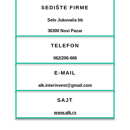
SEDIŠTE FIRME
Selo Jukovača bb
36300 Novi Pazar
TELEFON
062/206-666
E-MAIL
alk.interinvest@gmail.com
SAJT
www.alk.rs