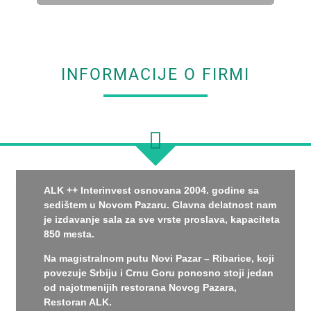
INFORMACIJE O FIRMI
ALK ++ Interinvest osnovana 2004. godine sa
sedištem u Novom Pazaru. Glavna delatnost nam
je izdavanje sala za sve vrste proslava, kapaciteta
850 mesta.
Na magistralnom putu Novi Pazar – Ribarice, koji
povezuje Srbiju i Crnu Goru ponosno stoji jedan
od najotmenijih restorana Novog Pazara,
Restoran ALK.