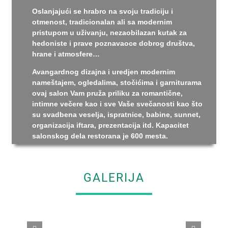
Oslanjajući se hrabro na svoju tradiciju i
otmenost, tradicionalan ali sa modernim
pristupom u uživanju, nezaobilazan kutak za
hedoniste i prave poznavaoce dobrog društva,
hrane i atmosfere…
Avangardnog dizajna i uredjen modernim
nameštajem, ogledalima, stočićima i garniturama
ovaj salon Vam pruža priliku za romantične,
intimne večere kao i sve Vaše svečanosti kao što
su svadbena veselja, ispratnice, babine, sunnet,
organizacija iftara, prezentacija itd. Kapacitet
salonskog dela restorana je 600 mesta.
GALERIJA