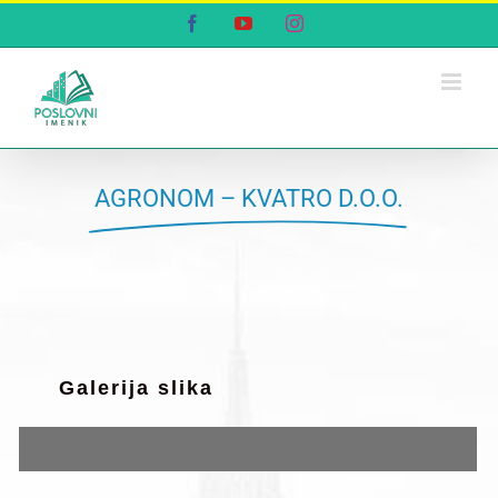
Skip
Facebook
YouTube
Instagram
to
content
AGRONOM – KVATRO D.O.O.
Galerija slika